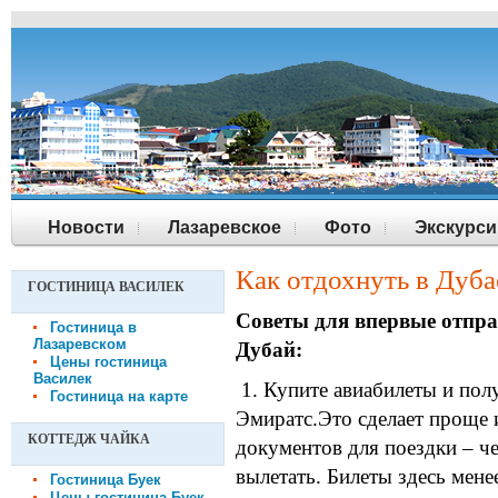
Новости
Лазаревское
Фото
Экскурси
Как отдохнуть в Дуба
ГОСТИНИЦА ВАСИЛЕК
Советы для впервые отпр
Гостиница в
Лазаревском
Дубай:
Цены гостиница
Василек
1. Купите авиабилеты и пол
Гостиница на карте
Эмиратс.Это сделает проще 
КОТТЕДЖ ЧАЙКА
документов для поездки – че
вылетать. Билеты здесь мене
Гостиница Буек
Цены гостиница Буек