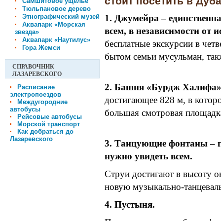
стоит посетить в Дуба
Самшитовое ущелье
Тюльпановое дерево
Этнографический музей
1. Джумейра – единственн
Аквапарк «Морская
всем, в независимости от 
звезда»
Аквапарк «Наутилус»
бесплатные экскурсии в четв
Гора Жемси
бытом семьи мусульман, такж
СПРАВОЧНИК
ЛАЗАРЕВСКОГО
2. Башня «Бурдж Халифа
Расписание
электропоездов
достигающее 828 м, в котор
Междугородние
автобусы
большая смотровая площадк
Рейсовые автобусы
Морской транспорт
Как добраться до
Лазаревского
3. Танцующие фонтаны – г
нужно увидеть всем.
Струи достигают в высоту о
новую музыкально-танцевал
4. Пустыня.