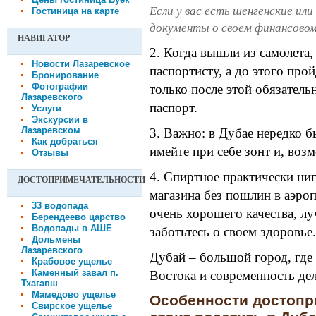
Если у вас есть шенгенские ил
Гостиница на карте
документы о своем финансовом
НАВИГАТОР
2. Когда вышли из самолета, 
Новости Лазаревское
паспортисту, а до этого прой
Бронирование
Фотографии
только после этой обязател
Лазаревского
паспорт.
Услуги
Экскурсии в
Лазаревском
3. Важно: в Дубае нередко 
Как добраться
имейте при себе зонт и, воз
Отзывы
4. Спиртное практически ниг
ДОСТОПРИМЕЧАТЕЛЬНОСТИ
магазина без пошлин в аэроп
33 водопада
очень хорошего качества, лу
Берендеево царство
Водопады в АШЕ
заботьтесь о своем здоровье.
Дольмены
Лазаревского
Дубай – большой город, где
Крабовое ущелье
Каменный завал п.
Востока и современность де
Тхагапш
Мамедово ущелье
Особенности достопр
Свирское ущелье