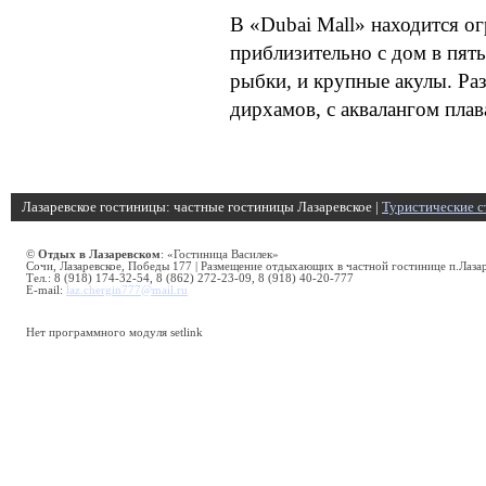
В «Dubai Mall» находится о
приблизительно с дом в пят
рыбки, и крупные акулы. Ра
дирхамов, с аквалангом плав
Лазаревское гостиницы: частные гостиницы Лазаревское |
Туристические с
©
Отдых в Лазаревском
: «Гостиница Василек»
Сочи, Лазаревское, Победы 177 | Размещение отдыхающих в частной гостинице п.Лаза
Тел.: 8 (918) 174-32-54, 8 (862) 272-23-09, 8 (918) 40-20-777
E-mail:
laz.chergin777@mail.ru
Нет программного модуля setlink