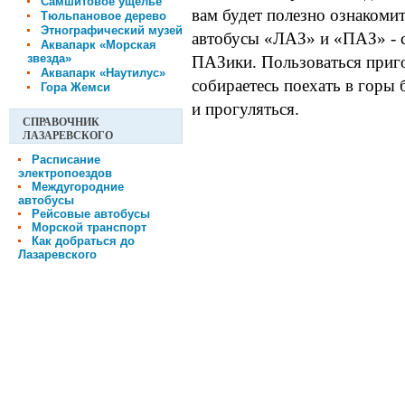
Самшитовое ущелье
вам будет полезно ознакомит
Тюльпановое дерево
Этнографический музей
автобусы «ЛАЗ» и «ПАЗ» - с
Аквапарк «Морская
звезда»
ПАЗики. Пользоваться приг
Аквапарк «Наутилус»
собираетесь поехать в горы 
Гора Жемси
и прогуляться.
СПРАВОЧНИК
ЛАЗАРЕВСКОГО
Расписание
электропоездов
Междугородние
автобусы
Рейсовые автобусы
Морской транспорт
Как добраться до
Лазаревского