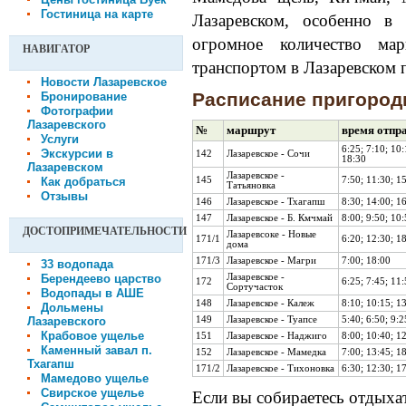
Гостиница на карте
Лазаревском, особенно в 
огромное количество ма
НАВИГАТОР
транспортом в Лазаревском 
Новости Лазаревское
Расписание пригород
Бронирование
Фотографии
Лазаревского
№
маршрут
время отпр
Услуги
6:25; 7:10; 10:
Экскурсии в
142
Лазаревское - Сочи
18:30
Лазаревском
Лазаревское -
Как добраться
145
7:50; 11:30; 1
Татьяновка
Отзывы
146
Лазаревское - Тхагапш
8:30; 14:00; 1
147
Лазаревское - Б. Кмчмай
8:00; 9:50; 10:
ДОСТОПРИМЕЧАТЕЛЬНОСТИ
Лазаревсоке - Новые
171/1
6:20; 12:30; 1
дома
171/3
Лазаревское - Магри
7:00; 18:00
33 водопада
Берендеево царство
Лазаревское -
172
6:25; 7:45; 11
Сортучасток
Водопады в АШЕ
148
Лазаревское - Калеж
8:10; 10:15; 1
Дольмены
Лазаревского
149
Лазаревское - Туапсе
5:40; 6:50; 9:2
Крабовое ущелье
151
Лазаревское - Наджиго
8:00; 10:40; 1
Каменный завал п.
152
Лазаревское - Мамедка
7:00; 13:45; 1
Тхагапш
171/2
Лазаревское - Тихоновка
6:30; 12:30; 1
Мамедово ущелье
Свирское ущелье
Если вы собираетесь отдыхат