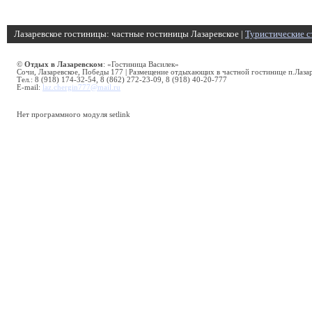
Лазаревское гостиницы: частные гостиницы Лазаревское |
Туристические с
©
Отдых в Лазаревском
: «Гостиница Василек»
Сочи, Лазаревское, Победы 177 | Размещение отдыхающих в частной гостинице п.Лаза
Тел.: 8 (918) 174-32-54, 8 (862) 272-23-09, 8 (918) 40-20-777
E-mail:
laz.chergin777@mail.ru
Нет программного модуля setlink