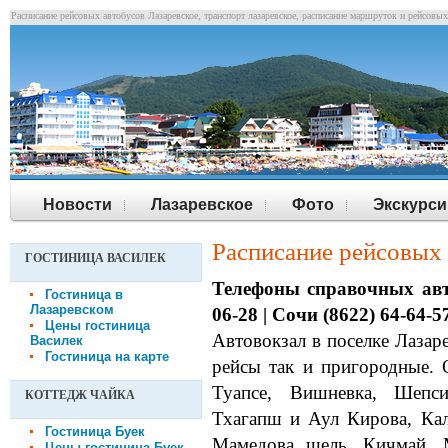
Расписание рейсовых автобусов Лазаревское, транспорт лазаревское, расписание маршруток и рейсовых
Новости
Лазаревское
Фото
Экскурси
Расписание рейсовых
ГОСТИНИЦА ВАСИЛЕК
Телефоны справочных авто
Гостиница в
Лазаревском
06-28 | Сочи (8622) 64-64-5
Цены гостиница
Автовокзал в поселке Лазар
Василек
Гостиница на карте
рейсы так и пригородные. 
Туапсе, Вишневка, Шепси
КОТТЕДЖ ЧАЙКА
Тхагапш и Аул Кирова, Кал
Гостиница Буек
Мамедова щель, Кичмай, 
Цены гостиница Буек