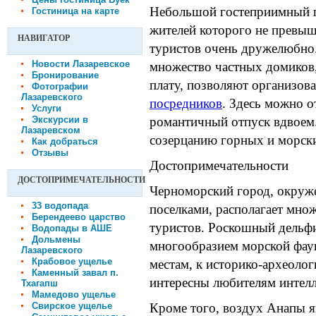
Небольшой гостеприимный г
Гостиница на карте
жителей которого не превыш
НАВИГАТОР
туристов очень дружелюбно.
Новости Лазаревское
множество частных домиков,
Бронирование
плату, позволяют организов
Фотографии
Лазаревского
посредников
. Здесь можно о
Услуги
Экскурсии в
романтичный отпуск вдвоем.
Лазаревском
созерцанию горных и морск
Как добраться
Отзывы
Достопримечательности
ДОСТОПРИМЕЧАТЕЛЬНОСТИ
Черноморский город, окруж
33 водопада
поселками, располагает мно
Берендеево царство
туристов. Роскошный дельф
Водопады в АШЕ
Дольмены
многообразием морской фаун
Лазаревского
Крабовое ущелье
местам, к историко-археоло
Каменный завал п.
интересны любителям интелл
Тхагапш
Мамедово ущелье
Свирское ущелье
Кроме того, воздух Анапы я