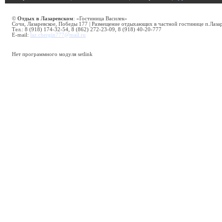
©
Отдых в Лазаревском
: «Гостиница Василек»
Сочи, Лазаревское, Победы 177 | Размещение отдыхающих в частной гостинице п.Лаза
Тел.: 8 (918) 174-32-54, 8 (862) 272-23-09, 8 (918) 40-20-777
E-mail:
laz.chergin777@mail.ru
Нет программного модуля setlink