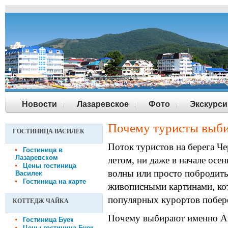
Новости
Лазаревское
Фото
Экскурси
Почему туристы выб
ГОСТИНИЦА ВАСИЛЕК
Поток туристов на берега Че
Гостиница в
Лазаревском
летом, ни даже в начале осе
Цены гостиница
волны или просто побродить
Василек
Гостиница на карте
живописными картинами, кот
популярных курортов побер
КОТТЕДЖ ЧАЙКА
Почему выбирают именно А
Гостиница Буек
Цены гостиница Буек