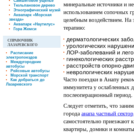
Самшитовое ущелье
минеральные источники и не
Тюльпановое дерево
Этнографический музей
использованием сопочных гр
Аквапарк «Морская
целебным воздействием. На 
звезда»
Аквапарк «Наутилус»
терапию:
Гора Жемси
дерматологических забо
СПРАВОЧНИК
ЛАЗАРЕВСКОГО
урологических нарушени
ЛОР-заболеваний и лего
Расписание
электропоездов
гинекологических расстр
Междугородние
расстройств опорно-дви
автобусы
Рейсовые автобусы
неврологических наруше
Морской транспорт
Часто поездки в Анапу реко
Как добраться до
Лазаревского
иммунитета у ослабленных д
послеоперационный период.
Следует отметить, что зани
города
анапа частный сектор
самостоятельно приезжают 
квартиры, домики и комнаты